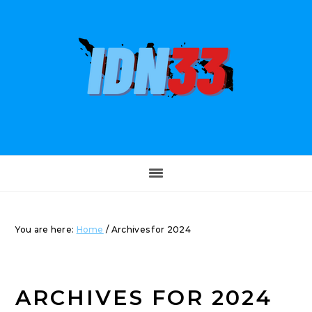
Skip
Skip
to
to
main
primary
content
sidebar
You are here:
Home
/
Archives for 2024
ARCHIVES FOR 2024