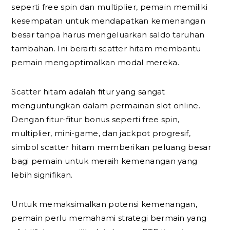
seperti free spin dan multiplier, pemain memiliki
kesempatan untuk mendapatkan kemenangan
besar tanpa harus mengeluarkan saldo taruhan
tambahan. Ini berarti scatter hitam membantu
pemain mengoptimalkan modal mereka.
Scatter hitam adalah fitur yang sangat
menguntungkan dalam permainan slot online.
Dengan fitur-fitur bonus seperti free spin,
multiplier, mini-game, dan jackpot progresif,
simbol scatter hitam memberikan peluang besar
bagi pemain untuk meraih kemenangan yang
lebih signifikan.
Untuk memaksimalkan potensi kemenangan,
pemain perlu memahami strategi bermain yang