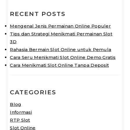
RECENT POSTS
Mengenal Jenis Permainan Online Populer
Tips dan Strategi Menikmati Permainan Slot
3D
Rahasia Bermain Slot Online untuk Pemula
Cara Seru Menikmati Slot Online Demo Gratis
Cara Menikmati Slot Online Tanpa Deposit
CATEGORIES
Blog
Informasi
RTP Slot
Slot Online