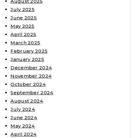
August 2025
July 2025
June 2025
May 2025
April 2025
March 2025
February 2025
January 2025
December 2024
November 2024
October 2024
September 2024
August 2024
July 2024
June 2024
May 2024
April 2024