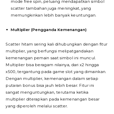
mode free spin, peluang mendapatkan simbol
scatter tambahan juga meningkat, yang
memungkinkan lebih banyak keuntungan.
Multiplier (Pengganda Kemenangan)
Scatter hitam sering kali dihubungkan dengan fitur
multiplier, yang berfungsi melipatgandakan
kemenangan pemain saat simbol ini muncul.
Multiplier bisa beragam nilainya, dari x2 hingga
x500, tergantung pada game slot yang dimainkan.
Dengan multiplier, kemenangan dalam setiap
putaran bonus bisa jauh lebih besar. Fitur ini
sangat menguntungkan, terutama ketika
multiplier diterapkan pada kemenangan besar
yang diperoleh melalui scatter.