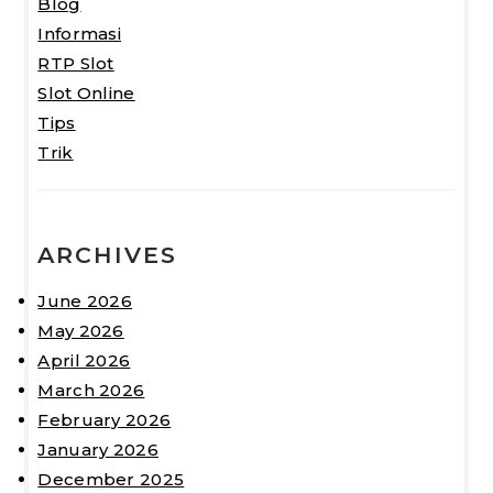
Blog
Informasi
RTP Slot
Slot Online
Tips
Trik
ARCHIVES
June 2026
May 2026
April 2026
March 2026
February 2026
January 2026
December 2025