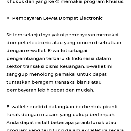
khusus dan yang ke-2 memakai program khusus.
Pembayaran Lewat Dompet Electronic
Sistem selanjutnya yakni pembayaran memakai
dompet electronic atau yang umum disebutkan
dengan e-wallet. E-wallet sebagai
pengembangan terbaru di Indonesia dalam
sektor transaksi bisnis keuangan. E-wallet ini
sanggup menolong pemakai untuk dapat
tuntaskan beragam transaksi bisnis atau
pembayaran lebih cepat dan mudah.
E-wallet sendiri didatangkan berbentuk piranti
lunak dengan macam yang cukup berlimpah.
Anda dapat install beberapa piranti lunak atau
program yang terhitung dalam e-wallet ini secara