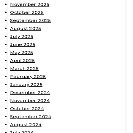
November 2025
October 2025
September 2025
August 2025
July 2025
June 2025
May 2025
April 2025
March 2025
February 2025
January 2025
December 2024
November 2024
October 2024
September 2024
August 2024
July 2024