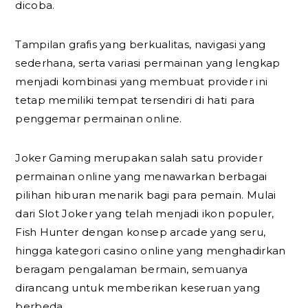
dicoba.
Tampilan grafis yang berkualitas, navigasi yang
sederhana, serta variasi permainan yang lengkap
menjadi kombinasi yang membuat provider ini
tetap memiliki tempat tersendiri di hati para
penggemar permainan online.
Joker Gaming merupakan salah satu provider
permainan online yang menawarkan berbagai
pilihan hiburan menarik bagi para pemain. Mulai
dari Slot Joker yang telah menjadi ikon populer,
Fish Hunter dengan konsep arcade yang seru,
hingga kategori casino online yang menghadirkan
beragam pengalaman bermain, semuanya
dirancang untuk memberikan keseruan yang
berbeda.