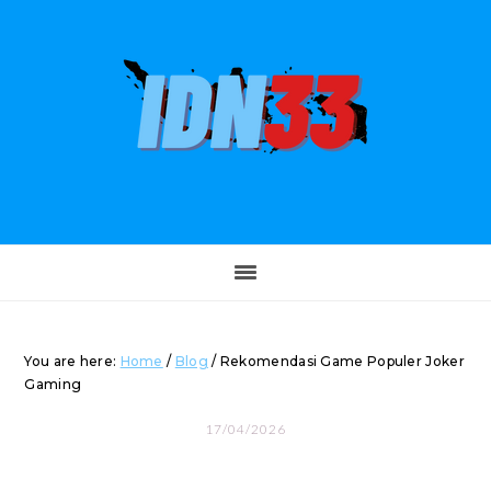
Skip
Skip
to
to
main
primary
content
sidebar
You are here:
Home
/
Blog
/
Rekomendasi Game Populer Joker
Gaming
17/04/2026