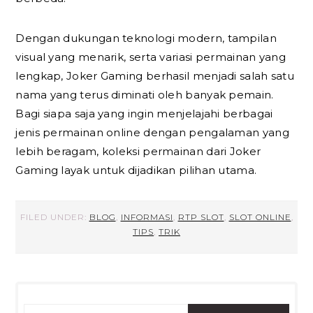
Dengan dukungan teknologi modern, tampilan
visual yang menarik, serta variasi permainan yang
lengkap, Joker Gaming berhasil menjadi salah satu
nama yang terus diminati oleh banyak pemain.
Bagi siapa saja yang ingin menjelajahi berbagai
jenis permainan online dengan pengalaman yang
lebih beragam, koleksi permainan dari Joker
Gaming layak untuk dijadikan pilihan utama.
FILED UNDER:
BLOG
,
INFORMASI
,
RTP SLOT
,
SLOT ONLINE
,
TIPS
,
TRIK
PRIMARY
Search