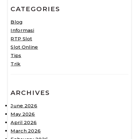
CATEGORIES
Blog
Informasi
RTP Slot
Slot Online
Tips
Trik
ARCHIVES
June 2026
May 2026
April 2026
March 2026