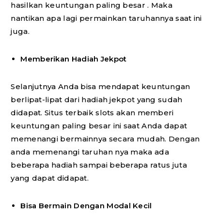
hasilkan keuntungan paling besar . Maka
nantikan apa lagi permainkan taruhannya saat ini
juga.
Memberikan Hadiah Jekpot
Selanjutnya Anda bisa mendapat keuntungan
berlipat-lipat dari hadiah jekpot yang sudah
didapat. Situs terbaik slots akan memberi
keuntungan paling besar ini saat Anda dapat
memenangi bermainnya secara mudah. Dengan
anda memenangi taruhan nya maka ada
beberapa hadiah sampai beberapa ratus juta
yang dapat didapat.
Bisa Bermain Dengan Modal Kecil