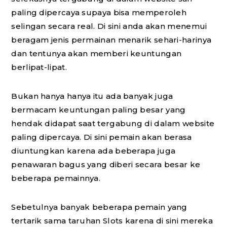
paling dipercaya supaya bisa memperoleh
selingan secara real. Di sini anda akan menemui
beragam jenis permainan menarik sehari-harinya
dan tentunya akan memberi keuntungan
berlipat-lipat.
Bukan hanya hanya itu ada banyak juga
bermacam keuntungan paling besar yang
hendak didapat saat tergabung di dalam website
paling dipercaya. Di sini pemain akan berasa
diuntungkan karena ada beberapa juga
penawaran bagus yang diberi secara besar ke
beberapa pemainnya.
Sebetulnya banyak beberapa pemain yang
tertarik sama taruhan Slots karena di sini mereka