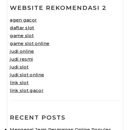
WEBSITE REKOMENDASI 2
agen gacor
daftar slot
game slot
game slot online
judi online
judi resmi
judi slot
judi slot online
link slot
link slot gacor
RECENT POSTS
Mengenal Jenis Permainan Online Populer