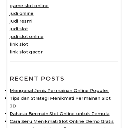
game slot online
judi online
judi resmi
judi slot
judi slot online
link slot
link slot gacor
RECENT POSTS
Mengenal Jenis Permainan Online Populer
Tips dan Strategi Menikmati Permainan Slot
3D
Rahasia Bermain Slot Online untuk Pemula
Cara Seru Menikmati Slot Online Demo Gratis