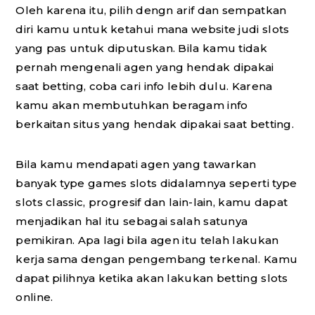
Oleh karena itu, pilih dengn arif dan sempatkan
diri kamu untuk ketahui mana website judi slots
yang pas untuk diputuskan. Bila kamu tidak
pernah mengenali agen yang hendak dipakai
saat betting, coba cari info lebih dulu. Karena
kamu akan membutuhkan beragam info
berkaitan situs yang hendak dipakai saat betting.
Bila kamu mendapati agen yang tawarkan
banyak type games slots didalamnya seperti type
slots classic, progresif dan lain-lain, kamu dapat
menjadikan hal itu sebagai salah satunya
pemikiran. Apa lagi bila agen itu telah lakukan
kerja sama dengan pengembang terkenal. Kamu
dapat pilihnya ketika akan lakukan betting slots
online.