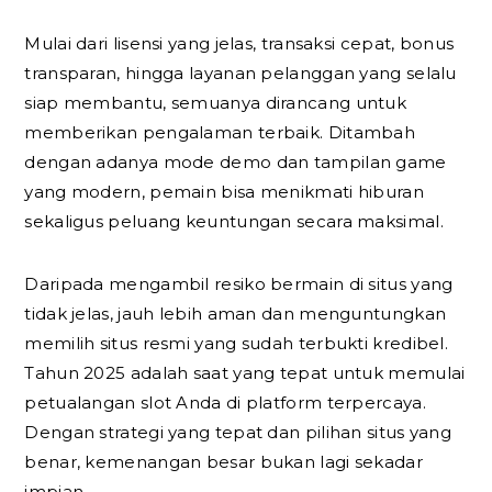
Mulai dari lisensi yang jelas, transaksi cepat, bonus
transparan, hingga layanan pelanggan yang selalu
siap membantu, semuanya dirancang untuk
memberikan pengalaman terbaik. Ditambah
dengan adanya mode demo dan tampilan game
yang modern, pemain bisa menikmati hiburan
sekaligus peluang keuntungan secara maksimal.
Daripada mengambil resiko bermain di situs yang
tidak jelas, jauh lebih aman dan menguntungkan
memilih situs resmi yang sudah terbukti kredibel.
Tahun 2025 adalah saat yang tepat untuk memulai
petualangan slot Anda di platform terpercaya.
Dengan strategi yang tepat dan pilihan situs yang
benar, kemenangan besar bukan lagi sekadar
impian.