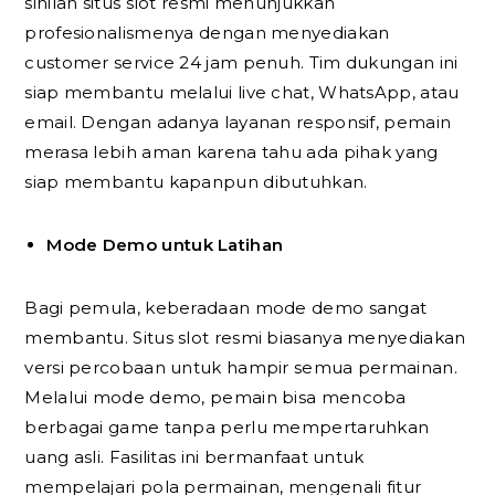
sinilah situs slot resmi menunjukkan
profesionalismenya dengan menyediakan
customer service 24 jam penuh. Tim dukungan ini
siap membantu melalui live chat, WhatsApp, atau
email. Dengan adanya layanan responsif, pemain
merasa lebih aman karena tahu ada pihak yang
siap membantu kapanpun dibutuhkan.
Mode Demo untuk Latihan
Bagi pemula, keberadaan mode demo sangat
membantu. Situs slot resmi biasanya menyediakan
versi percobaan untuk hampir semua permainan.
Melalui mode demo, pemain bisa mencoba
berbagai game tanpa perlu mempertaruhkan
uang asli. Fasilitas ini bermanfaat untuk
mempelajari pola permainan, mengenali fitur