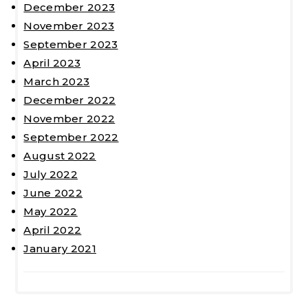
December 2023
November 2023
September 2023
April 2023
March 2023
December 2022
November 2022
September 2022
August 2022
July 2022
June 2022
May 2022
April 2022
January 2021