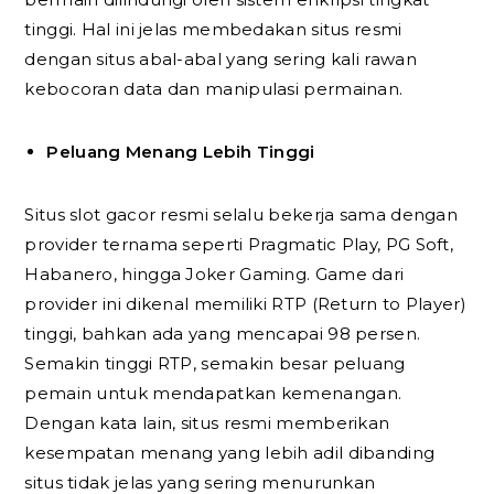
tinggi. Hal ini jelas membedakan situs resmi
dengan situs abal-abal yang sering kali rawan
kebocoran data dan manipulasi permainan.
Peluang Menang Lebih Tinggi
Situs slot gacor resmi selalu bekerja sama dengan
provider ternama seperti Pragmatic Play, PG Soft,
Habanero, hingga Joker Gaming. Game dari
provider ini dikenal memiliki RTP (Return to Player)
tinggi, bahkan ada yang mencapai 98 persen.
Semakin tinggi RTP, semakin besar peluang
pemain untuk mendapatkan kemenangan.
Dengan kata lain, situs resmi memberikan
kesempatan menang yang lebih adil dibanding
situs tidak jelas yang sering menurunkan