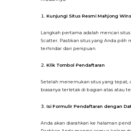
Kunjungi Situs Resmi Mahjong Wins 
Langkah pertama adalah mencari situs
Scatter. Pastikan situs yang Anda pilih 
terhindar dari penipuan.
Klik Tombol Pendaftaran
Setelah menemukan situs yang tepat, ca
biasanya terletak di bagian atas atau
Isi Formulir Pendaftaran dengan Dat
Anda akan diarahkan ke halaman pendaft
Pastikan Anda mengisi semua kolom den