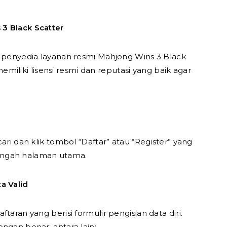
3 Black Scatter
 penyedia layanan resmi Mahjong Wins 3 Black
memiliki lisensi resmi dan reputasi yang baik agar
ri dan klik tombol “Daftar” atau “Register” yang
 tengah halaman utama.
a Valid
aran yang berisi formulir pengisian data diri.
gan benar, antara lain: