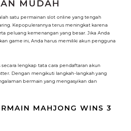
AN MUDAH
alah satu permainan slot online yang tengah
aring. Kepopulerannya terus meningkat karena
rta peluang kemenangan yang besar. Jika Anda
kan game ini, Anda harus memiliki akun pengguna
 secara lengkap tata cara pendaftaran akun
tter. Dengan mengikuti langkah-langkah yang
engalaman bermain yang mengasyikan dan
RMAIN MAHJONG WINS 3