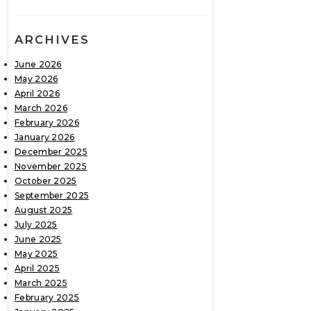
ARCHIVES
June 2026
May 2026
April 2026
March 2026
February 2026
January 2026
December 2025
November 2025
October 2025
September 2025
August 2025
July 2025
June 2025
May 2025
April 2025
March 2025
February 2025