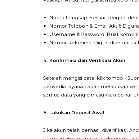
Nama Lengkap: Sesuai dengan identit
Nomor Telepon & Email Aktif: Digunak
Username & Password: Buat kombina
Nomor Rekening: Digunakan untuk tr
Konfirmasi dan Verifikasi Akun
Setelah mengisi data, klik tombol “Sub
penyedia layanan akan melakukan verifi
semua data yang dimasukkan benar un
Lakukan Deposit Awal
Jika akun telah berhasil diverifikasi,
bermain. Beberapa metode pembayaran 