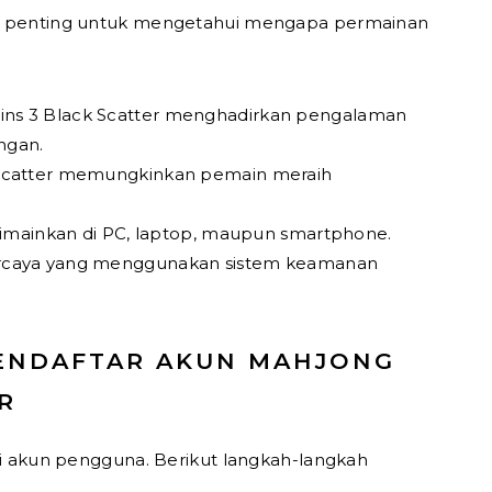
, penting untuk mengetahui mengapa permainan
ins 3 Black Scatter menghadirkan pengalaman
ngan.
 scatter memungkinkan pemain meraih
 dimainkan di PC, laptop, maupun smartphone.
ercaya yang menggunakan sistem keamanan
ENDAFTAR AKUN MAHJONG
R
ki akun pengguna. Berikut langkah-langkah