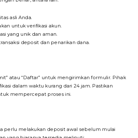
as asli Anda.
an untuk verifikasi akun.
si yang unik dan aman.
ansaksi deposit dan penarikan dana.
mit” atau “Daftar” untuk mengirimkan formulir. Pihak
kasi dalam waktu kurang dari 24 jam. Pastikan
tuk mempercepat proses ini.
 Anda perlu melakukan deposit awal sebelum mulai
yang biasanya tersedia meliputi: